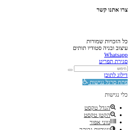
צרו אתנו קשר
058-4488148
nahardea148@gmail.com
כל הזכויות שמורות
עיצוב ובניה סטודיו תותים
Whatsapp
סגירת תפריט
דילוג לתוכן
פתח סרגל נגישות
כלי נגישות
הגדל טקסט
הקטן טקסט
גווני אפור
ניגודיות גבוהה