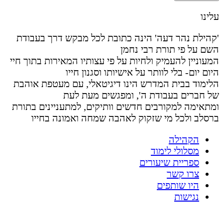
עלינו
'קהילת נהר דעה' הינה כתובת לכל מבקש דרך בעבודת
השם על פי תורת רבי נחמן
המעוניין להעמיק ולחיות על פי עצותיו המאירות בתוך חיי
היום יום- בלי לוותר על אישיותו וסגנון חייו
הלימוד בבית המדרש הינו דיגיטאלי, עם מעטפת אוהבת
של חברים בעבודת ה', ומפגשים מעת לעת
ומתאימה למקורבים חדשים וותיקים, למתעניינים בתורת
ברסלב ולכל מי שזקוק לאהבה שמחה ואמונה בחייו
הקהילה
מסלולי לימוד
ספריית שיעורים
צרו קשר
היו שותפים
נגישות