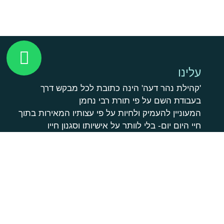
עלינו
'קהילת נהר דעה' הינה כתובת לכל מבקש דרך
בעבודת השם על פי תורת רבי נחמן
המעוניין להעמיק ולחיות על פי עצותיו המאירות בתוך
חיי היום יום- בלי לוותר על אישיותו וסגנון חייו
הלימוד בבית המדרש הינו דיגיטאלי, עם מעטפת
אוהבת של חברים בעבודת ה', ומפגשים מעת לעת
ומתאימה למקורבים חדשים וותיקים, למתעניינים
בתורת ברסלב ולכל מי שזקוק לאהבה שמחה ואמונה
בחייו
הקהילה