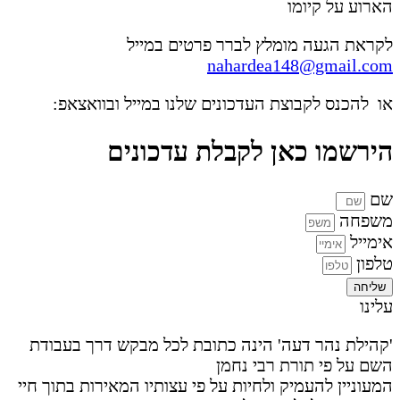
הארוע על קיומו
לקראת הגעה מומלץ לברר פרטים במייל
nahardea148@gmail.com
או להכנס לקבוצת העדכונים שלנו במייל ובוואצאפ:
הירשמו כאן לקבלת עדכונים
שם
משפחה
אימייל
טלפון
שליחה
עלינו
'קהילת נהר דעה' הינה כתובת לכל מבקש דרך בעבודת
השם על פי תורת רבי נחמן
המעוניין להעמיק ולחיות על פי עצותיו המאירות בתוך חיי