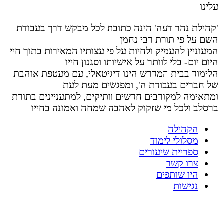
עלינו
'קהילת נהר דעה' הינה כתובת לכל מבקש דרך בעבודת
השם על פי תורת רבי נחמן
המעוניין להעמיק ולחיות על פי עצותיו המאירות בתוך חיי
היום יום- בלי לוותר על אישיותו וסגנון חייו
הלימוד בבית המדרש הינו דיגיטאלי, עם מעטפת אוהבת
של חברים בעבודת ה', ומפגשים מעת לעת
ומתאימה למקורבים חדשים וותיקים, למתעניינים בתורת
ברסלב ולכל מי שזקוק לאהבה שמחה ואמונה בחייו
הקהילה
מסלולי לימוד
ספריית שיעורים
צרו קשר
היו שותפים
נגישות