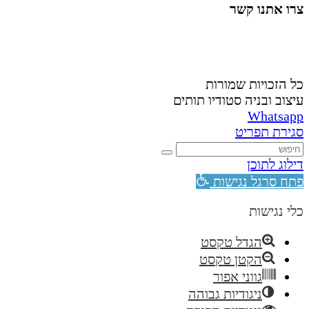
צרו אתנו קשר
058-4488148
nahardea148@gmail.com
כל הזכויות שמורות
עיצוב ובניה סטודיו תותים
Whatsapp
סגירת תפריט
דילוג לתוכן
פתח סרגל נגישות
כלי נגישות
הגדל טקסט
הקטן טקסט
גווני אפור
ניגודיות גבוהה