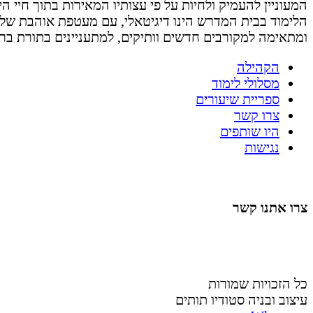
המעוניין להעמיק ולחיות על פי עצותיו המאירות בתוך חיי היום 
הלימוד בבית המדרש הינו דיגיטאלי, עם מעטפת אוהבת של
ומתאימה למקורבים חדשים וותיקים, למתעניינים בתורת בר
הקהילה
מסלולי לימוד
ספריית שיעורים
צרו קשר
היו שותפים
נגישות
צרו אתנו קשר
058-4488148
nahardea148@gmail.com
כל הזכויות שמורות
עיצוב ובניה סטודיו תותים