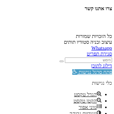
צרו אתנו קשר
058-4488148
nahardea148@gmail.com
כל הזכויות שמורות
עיצוב ובניה סטודיו תותים
Whatsapp
סגירת תפריט
דילוג לתוכן
פתח סרגל נגישות
כלי נגישות
הגדל טקסט
הקטן טקסט
גווני אפור
ניגודיות גבוהה