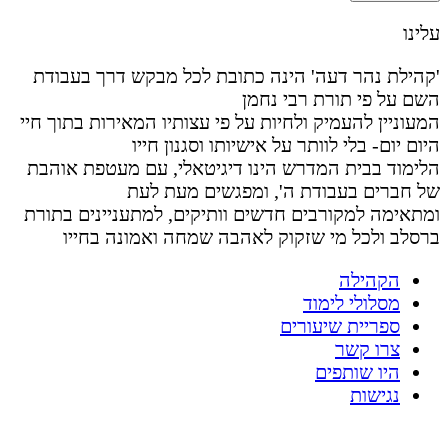
עלינו
'קהילת נהר דעה' הינה כתובת לכל מבקש דרך בעבודת
השם על פי תורת רבי נחמן
המעוניין להעמיק ולחיות על פי עצותיו המאירות בתוך חיי
היום יום- בלי לוותר על אישיותו וסגנון חייו
הלימוד בבית המדרש הינו דיגיטאלי, עם מעטפת אוהבת
של חברים בעבודת ה', ומפגשים מעת לעת
ומתאימה למקורבים חדשים וותיקים, למתעניינים בתורת
ברסלב ולכל מי שזקוק לאהבה שמחה ואמונה בחייו
הקהילה
מסלולי לימוד
ספריית שיעורים
צרו קשר
היו שותפים
נגישות