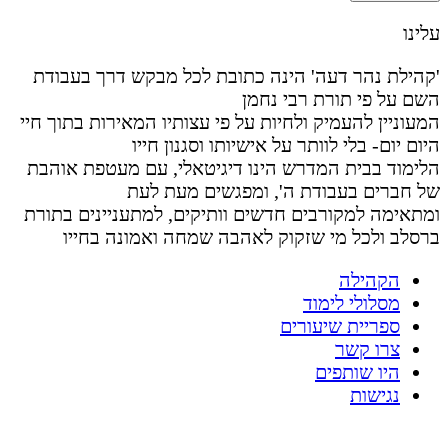
עלינו
'קהילת נהר דעה' הינה כתובת לכל מבקש דרך בעבודת
השם על פי תורת רבי נחמן
המעוניין להעמיק ולחיות על פי עצותיו המאירות בתוך חיי
היום יום- בלי לוותר על אישיותו וסגנון חייו
הלימוד בבית המדרש הינו דיגיטאלי, עם מעטפת אוהבת
של חברים בעבודת ה', ומפגשים מעת לעת
ומתאימה למקורבים חדשים וותיקים, למתעניינים בתורת
ברסלב ולכל מי שזקוק לאהבה שמחה ואמונה בחייו
הקהילה
מסלולי לימוד
ספריית שיעורים
צרו קשר
היו שותפים
נגישות