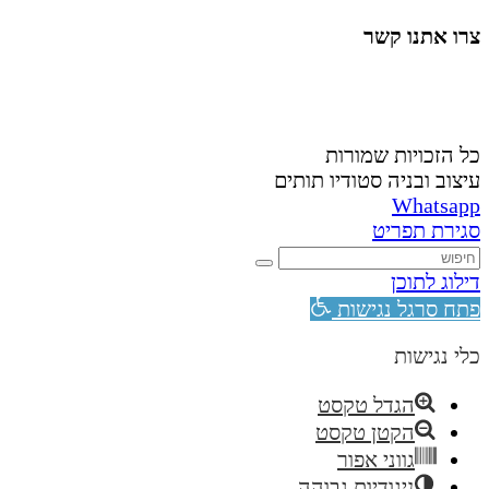
צרו אתנו קשר
058-4488148
nahardea148@gmail.com
כל הזכויות שמורות
עיצוב ובניה סטודיו תותים
Whatsapp
סגירת תפריט
דילוג לתוכן
פתח סרגל נגישות
כלי נגישות
הגדל טקסט
הקטן טקסט
גווני אפור
ניגודיות גבוהה