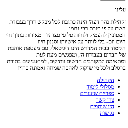
עלינו
'קהילת נהר דעה' הינה כתובת לכל מבקש דרך בעבודת
השם על פי תורת רבי נחמן
המעוניין להעמיק ולחיות על פי עצותיו המאירות בתוך חיי
היום יום- בלי לוותר על אישיותו וסגנון חייו
הלימוד בבית המדרש הינו דיגיטאלי, עם מעטפת אוהבת
של חברים בעבודת ה', ומפגשים מעת לעת
ומתאימה למקורבים חדשים וותיקים, למתעניינים בתורת
ברסלב ולכל מי שזקוק לאהבה שמחה ואמונה בחייו
הקהילה
מסלולי לימוד
ספריית שיעורים
צרו קשר
היו שותפים
נגישות