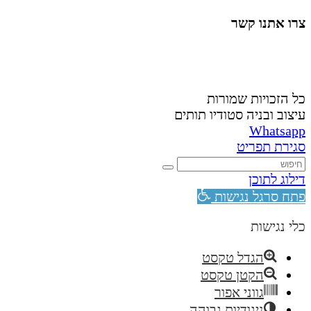
צרו אתנו קשר
058-4488148
nahardea148@gmail.com
כל הזכויות שמורות
עיצוב ובניה סטודיו תותים
Whatsapp
סגירת תפריט
דילוג לתוכן
פתח סרגל נגישות
כלי נגישות
הגדל טקסט
הקטן טקסט
גווני אפור
ניגודיות גבוהה