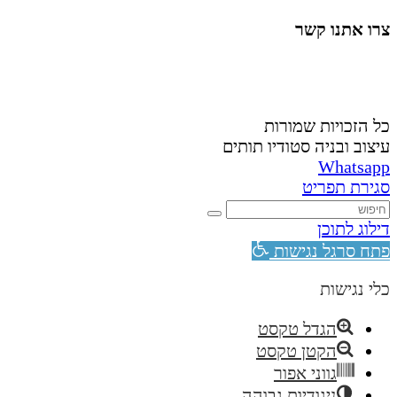
צרו אתנו קשר
058-4488148
nahardea148@gmail.com
כל הזכויות שמורות
עיצוב ובניה סטודיו תותים
Whatsapp
סגירת תפריט
דילוג לתוכן
פתח סרגל נגישות
כלי נגישות
הגדל טקסט
הקטן טקסט
גווני אפור
ניגודיות גבוהה