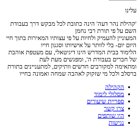
עלינו
'קהילת נהר דעה' הינה כתובת לכל מבקש דרך בעבודת
השם על פי תורת רבי נחמן
המעוניין להעמיק ולחיות על פי עצותיו המאירות בתוך חיי
היום יום- בלי לוותר על אישיותו וסגנון חייו
הלימוד בבית המדרש הינו דיגיטאלי, עם מעטפת אוהבת
של חברים בעבודת ה', ומפגשים מעת לעת
ומתאימה למקורבים חדשים וותיקים, למתעניינים בתורת
ברסלב ולכל מי שזקוק לאהבה שמחה ואמונה בחייו
הקהילה
מסלולי לימוד
ספריית שיעורים
צרו קשר
היו שותפים
נגישות