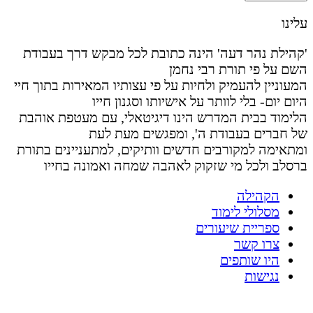
עלינו
'קהילת נהר דעה' הינה כתובת לכל מבקש דרך בעבודת
השם על פי תורת רבי נחמן
המעוניין להעמיק ולחיות על פי עצותיו המאירות בתוך חיי
היום יום- בלי לוותר על אישיותו וסגנון חייו
הלימוד בבית המדרש הינו דיגיטאלי, עם מעטפת אוהבת
של חברים בעבודת ה', ומפגשים מעת לעת
ומתאימה למקורבים חדשים וותיקים, למתעניינים בתורת
ברסלב ולכל מי שזקוק לאהבה שמחה ואמונה בחייו
הקהילה
מסלולי לימוד
ספריית שיעורים
צרו קשר
היו שותפים
נגישות