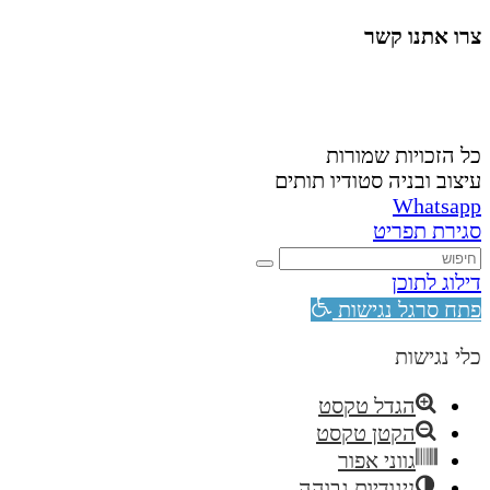
צרו אתנו קשר
058-4488148
nahardea148@gmail.com
כל הזכויות שמורות
עיצוב ובניה סטודיו תותים
Whatsapp
סגירת תפריט
דילוג לתוכן
פתח סרגל נגישות
כלי נגישות
הגדל טקסט
הקטן טקסט
גווני אפור
ניגודיות גבוהה