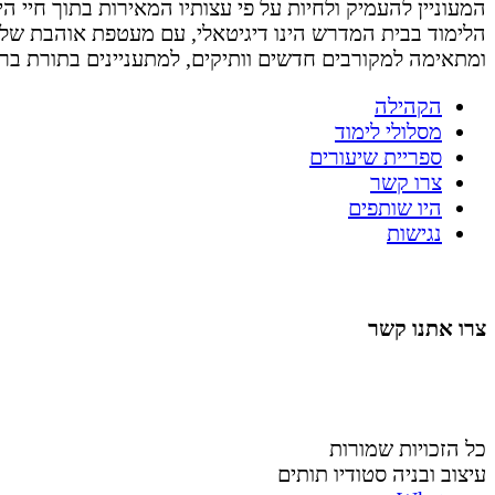
המעוניין להעמיק ולחיות על פי עצותיו המאירות בתוך חיי היום 
הלימוד בבית המדרש הינו דיגיטאלי, עם מעטפת אוהבת של
ומתאימה למקורבים חדשים וותיקים, למתעניינים בתורת בר
הקהילה
מסלולי לימוד
ספריית שיעורים
צרו קשר
היו שותפים
נגישות
צרו אתנו קשר
058-4488148
nahardea148@gmail.com
כל הזכויות שמורות
עיצוב ובניה סטודיו תותים