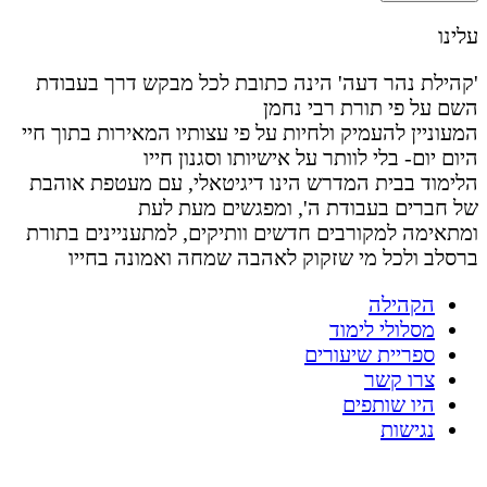
עלינו
'קהילת נהר דעה' הינה כתובת לכל מבקש דרך בעבודת
השם על פי תורת רבי נחמן
המעוניין להעמיק ולחיות על פי עצותיו המאירות בתוך חיי
היום יום- בלי לוותר על אישיותו וסגנון חייו
הלימוד בבית המדרש הינו דיגיטאלי, עם מעטפת אוהבת
של חברים בעבודת ה', ומפגשים מעת לעת
ומתאימה למקורבים חדשים וותיקים, למתעניינים בתורת
ברסלב ולכל מי שזקוק לאהבה שמחה ואמונה בחייו
הקהילה
מסלולי לימוד
ספריית שיעורים
צרו קשר
היו שותפים
נגישות