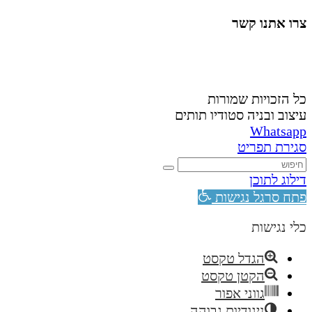
צרו אתנו קשר
058-4488148
nahardea148@gmail.com
כל הזכויות שמורות
עיצוב ובניה סטודיו תותים
Whatsapp
סגירת תפריט
דילוג לתוכן
פתח סרגל נגישות
כלי נגישות
הגדל טקסט
הקטן טקסט
גווני אפור
ניגודיות גבוהה