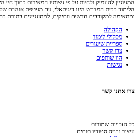
המעוניין להעמיק ולחיות על פי עצותיו המאירות בתוך חיי היום 
הלימוד בבית המדרש הינו דיגיטאלי, עם מעטפת אוהבת של
ומתאימה למקורבים חדשים וותיקים, למתעניינים בתורת בר
הקהילה
מסלולי לימוד
ספריית שיעורים
צרו קשר
היו שותפים
נגישות
צרו אתנו קשר
058-4488148
nahardea148@gmail.com
כל הזכויות שמורות
עיצוב ובניה סטודיו תותים