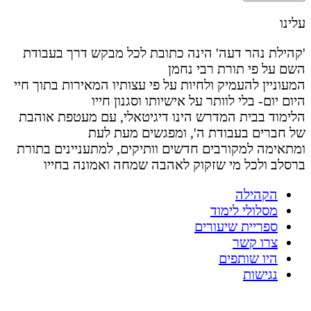
עלינו
'קהילת נהר דעה' הינה כתובת לכל מבקש דרך בעבודת
השם על פי תורת רבי נחמן
המעוניין להעמיק ולחיות על פי עצותיו המאירות בתוך חיי
היום יום- בלי לוותר על אישיותו וסגנון חייו
הלימוד בבית המדרש הינו דיגיטאלי, עם מעטפת אוהבת
של חברים בעבודת ה', ומפגשים מעת לעת
ומתאימה למקורבים חדשים וותיקים, למתעניינים בתורת
ברסלב ולכל מי שזקוק לאהבה שמחה ואמונה בחייו
הקהילה
מסלולי לימוד
ספריית שיעורים
צרו קשר
היו שותפים
נגישות