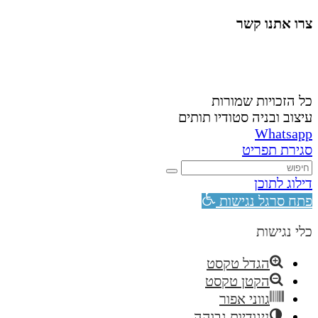
צרו אתנו קשר
058-4488148
nahardea148@gmail.com
כל הזכויות שמורות
עיצוב ובניה סטודיו תותים
Whatsapp
סגירת תפריט
דילוג לתוכן
פתח סרגל נגישות
כלי נגישות
הגדל טקסט
הקטן טקסט
גווני אפור
ניגודיות גבוהה