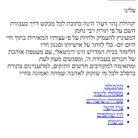
עלינו
'קהילת נהר דעה' הינה כתובת לכל מבקש דרך בעבודת
השם על פי תורת רבי נחמן
המעוניין להעמיק ולחיות על פי עצותיו המאירות בתוך חיי
היום יום- בלי לוותר על אישיותו וסגנון חייו
הלימוד בבית המדרש הינו דיגיטאלי, עם מעטפת אוהבת
של חברים בעבודת ה', ומפגשים מעת לעת
ומתאימה למקורבים חדשים וותיקים, למתעניינים בתורת
ברסלב ולכל מי שזקוק לאהבה שמחה ואמונה בחייו
הקהילה
מסלולי לימוד
ספריית שיעורים
צרו קשר
היו שותפים
נגישות