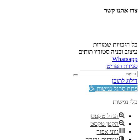
צרו אתנו קשר
058-4488148
nahardea148@gmail.com
כל הזכויות שמורות
עיצוב ובניה סטודיו תותים
Whatsapp
סגירת תפריט
דילוג לתוכן
פתח סרגל נגישות
כלי נגישות
הגדל טקסט
הקטן טקסט
גווני אפור
ניגודיות גבוהה