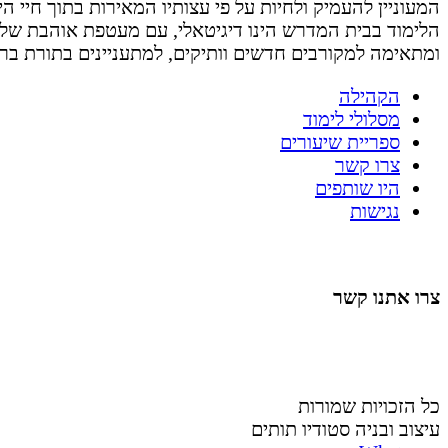
המעוניין להעמיק ולחיות על פי עצותיו המאירות בתוך חיי היום 
הלימוד בבית המדרש הינו דיגיטאלי, עם מעטפת אוהבת של
ומתאימה למקורבים חדשים וותיקים, למתעניינים בתורת בר
הקהילה
מסלולי לימוד
ספריית שיעורים
צרו קשר
היו שותפים
נגישות
צרו אתנו קשר
058-4488148
nahardea148@gmail.com
כל הזכויות שמורות
עיצוב ובניה סטודיו תותים