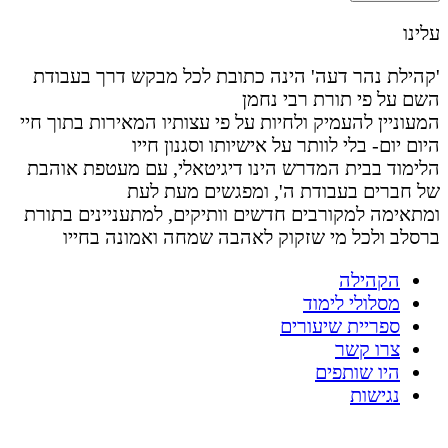
עלינו
'קהילת נהר דעה' הינה כתובת לכל מבקש דרך בעבודת
השם על פי תורת רבי נחמן
המעוניין להעמיק ולחיות על פי עצותיו המאירות בתוך חיי
היום יום- בלי לוותר על אישיותו וסגנון חייו
הלימוד בבית המדרש הינו דיגיטאלי, עם מעטפת אוהבת
של חברים בעבודת ה', ומפגשים מעת לעת
ומתאימה למקורבים חדשים וותיקים, למתעניינים בתורת
ברסלב ולכל מי שזקוק לאהבה שמחה ואמונה בחייו
הקהילה
מסלולי לימוד
ספריית שיעורים
צרו קשר
היו שותפים
נגישות