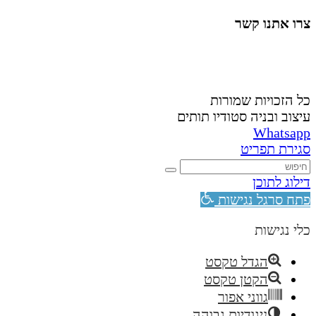
צרו אתנו קשר
058-4488148
nahardea148@gmail.com
כל הזכויות שמורות
עיצוב ובניה סטודיו תותים
Whatsapp
סגירת תפריט
דילוג לתוכן
פתח סרגל נגישות
כלי נגישות
הגדל טקסט
הקטן טקסט
גווני אפור
ניגודיות גבוהה