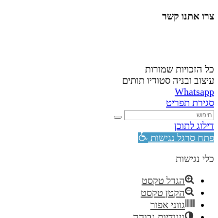
צרו אתנו קשר
058-4488148
nahardea148@gmail.com
כל הזכויות שמורות
עיצוב ובניה סטודיו תותים
Whatsapp
סגירת תפריט
דילוג לתוכן
פתח סרגל נגישות
כלי נגישות
הגדל טקסט
הקטן טקסט
גווני אפור
ניגודיות גבוהה