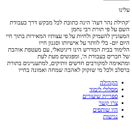
עלינו
'קהילת נהר דעה' הינה כתובת לכל מבקש דרך בעבודת
השם על פי תורת רבי נחמן
המעוניין להעמיק ולחיות על פי עצותיו המאירות בתוך חיי
היום יום- בלי לוותר על אישיותו וסגנון חייו
הלימוד בבית המדרש הינו דיגיטאלי, עם מעטפת אוהבת
של חברים בעבודת ה', ומפגשים מעת לעת
ומתאימה למקורבים חדשים וותיקים, למתעניינים בתורת
ברסלב ולכל מי שזקוק לאהבה שמחה ואמונה בחייו
הקהילה
מסלולי לימוד
ספריית שיעורים
צרו קשר
היו שותפים
נגישות