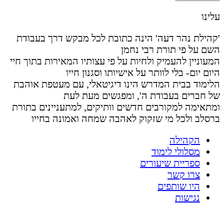
עלינו
'קהילת נהר דעה' הינה כתובת לכל מבקש דרך בעבודת
השם על פי תורת רבי נחמן
המעוניין להעמיק ולחיות על פי עצותיו המאירות בתוך חיי
היום יום- בלי לוותר על אישיותו וסגנון חייו
הלימוד בבית המדרש הינו דיגיטאלי, עם מעטפת אוהבת
של חברים בעבודת ה', ומפגשים מעת לעת
ומתאימה למקורבים חדשים וותיקים, למתעניינים בתורת
ברסלב ולכל מי שזקוק לאהבה שמחה ואמונה בחייו
הקהילה
מסלולי לימוד
ספריית שיעורים
צרו קשר
היו שותפים
נגישות