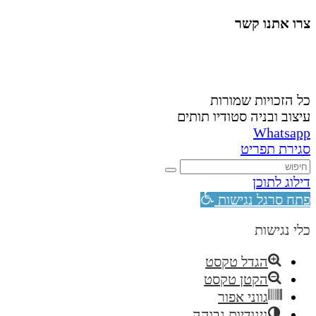
צרו אתנו קשר
058-4488148
nahardea148@gmail.com
כל הזכויות שמורות
עיצוב ובניה סטודיו תותים
Whatsapp
סגירת תפריט
דילוג לתוכן
פתח סרגל נגישות
כלי נגישות
הגדל טקסט
הקטן טקסט
גווני אפור
ניגודיות גבוהה