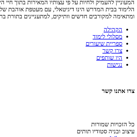
המעוניין להעמיק ולחיות על פי עצותיו המאירות בתוך חיי היום 
הלימוד בבית המדרש הינו דיגיטאלי, עם מעטפת אוהבת של
ומתאימה למקורבים חדשים וותיקים, למתעניינים בתורת בר
הקהילה
מסלולי לימוד
ספריית שיעורים
צרו קשר
היו שותפים
נגישות
צרו אתנו קשר
058-4488148
nahardea148@gmail.com
כל הזכויות שמורות
עיצוב ובניה סטודיו תותים