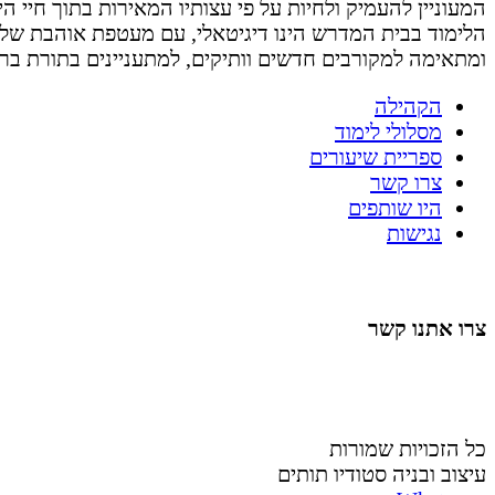
המעוניין להעמיק ולחיות על פי עצותיו המאירות בתוך חיי היום 
הלימוד בבית המדרש הינו דיגיטאלי, עם מעטפת אוהבת של
ומתאימה למקורבים חדשים וותיקים, למתעניינים בתורת בר
הקהילה
מסלולי לימוד
ספריית שיעורים
צרו קשר
היו שותפים
נגישות
צרו אתנו קשר
058-4488148
nahardea148@gmail.com
כל הזכויות שמורות
עיצוב ובניה סטודיו תותים