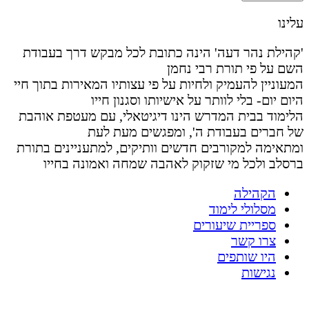
עלינו
'קהילת נהר דעה' הינה כתובת לכל מבקש דרך בעבודת
השם על פי תורת רבי נחמן
המעוניין להעמיק ולחיות על פי עצותיו המאירות בתוך חיי
היום יום- בלי לוותר על אישיותו וסגנון חייו
הלימוד בבית המדרש הינו דיגיטאלי, עם מעטפת אוהבת
של חברים בעבודת ה', ומפגשים מעת לעת
ומתאימה למקורבים חדשים וותיקים, למתעניינים בתורת
ברסלב ולכל מי שזקוק לאהבה שמחה ואמונה בחייו
הקהילה
מסלולי לימוד
ספריית שיעורים
צרו קשר
היו שותפים
נגישות