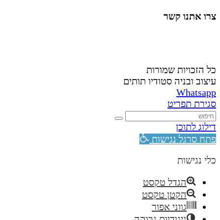
צרו אתנו קשר
058-4488148
nahardea148@gmail.com
כל הזכויות שמורות
עיצוב ובניה סטודיו תותים
Whatsapp
סגירת תפריט
דילוג לתוכן
פתח סרגל נגישות
כלי נגישות
הגדל טקסט
הקטן טקסט
גווני אפור
ניגודיות גבוהה