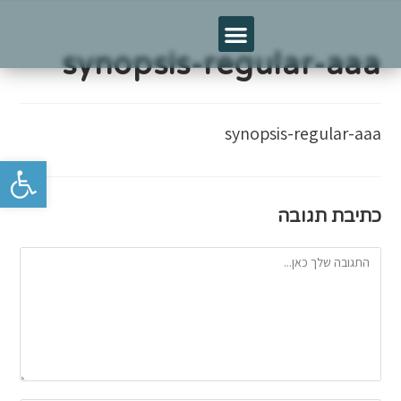
synopsis-regular-aaa
synopsis-regular-aaa
פתח סרגל נגישות
כתיבת תגובה