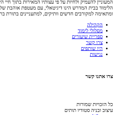
המעוניין להעמיק ולחיות על פי עצותיו המאירות בתוך חיי היום 
הלימוד בבית המדרש הינו דיגיטאלי, עם מעטפת אוהבת של
ומתאימה למקורבים חדשים וותיקים, למתעניינים בתורת בר
הקהילה
מסלולי לימוד
ספריית שיעורים
צרו קשר
היו שותפים
נגישות
צרו אתנו קשר
058-4488148
nahardea148@gmail.com
כל הזכויות שמורות
עיצוב ובניה סטודיו תותים