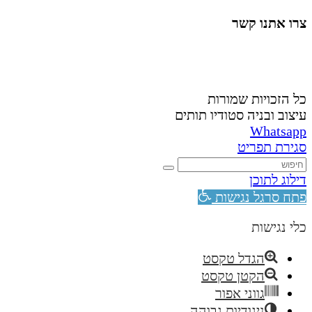
צרו אתנו קשר
058-4488148
nahardea148@gmail.com
כל הזכויות שמורות
עיצוב ובניה סטודיו תותים
Whatsapp
סגירת תפריט
דילוג לתוכן
פתח סרגל נגישות
כלי נגישות
הגדל טקסט
הקטן טקסט
גווני אפור
ניגודיות גבוהה