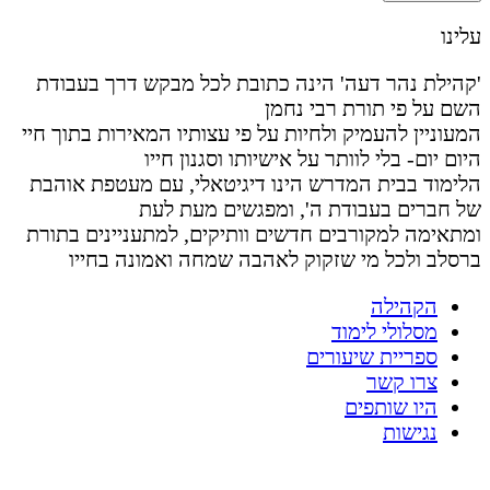
עלינו
'קהילת נהר דעה' הינה כתובת לכל מבקש דרך בעבודת
השם על פי תורת רבי נחמן
המעוניין להעמיק ולחיות על פי עצותיו המאירות בתוך חיי
היום יום- בלי לוותר על אישיותו וסגנון חייו
הלימוד בבית המדרש הינו דיגיטאלי, עם מעטפת אוהבת
של חברים בעבודת ה', ומפגשים מעת לעת
ומתאימה למקורבים חדשים וותיקים, למתעניינים בתורת
ברסלב ולכל מי שזקוק לאהבה שמחה ואמונה בחייו
הקהילה
מסלולי לימוד
ספריית שיעורים
צרו קשר
היו שותפים
נגישות