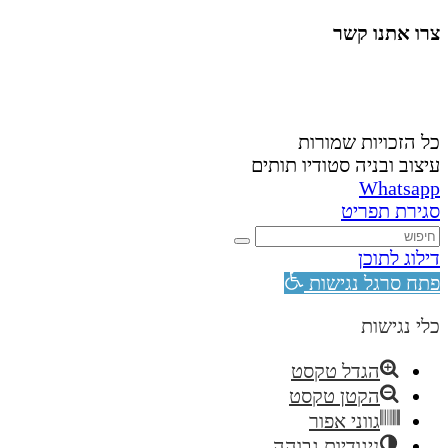
צרו אתנו קשר
058-4488148
nahardea148@gmail.com
כל הזכויות שמורות
עיצוב ובניה סטודיו תותים
Whatsapp
סגירת תפריט
דילוג לתוכן
פתח סרגל נגישות
כלי נגישות
הגדל טקסט
הקטן טקסט
גווני אפור
ניגודיות גבוהה