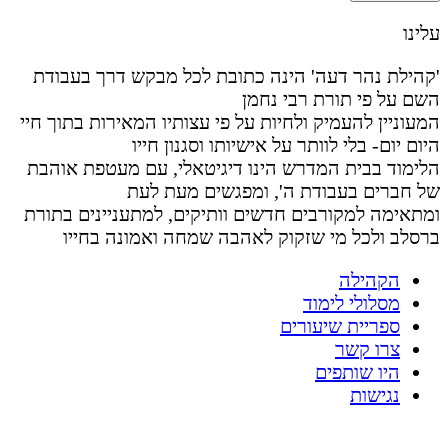
עלינו
'קהילת נהר דעה' הינה כתובת לכל מבקש דרך בעבודת
השם על פי תורת רבי נחמן
המעוניין להעמיק ולחיות על פי עצותיו המאירות בתוך חיי
היום יום- בלי לוותר על אישיותו וסגנון חייו
הלימוד בבית המדרש הינו דיגיטאלי, עם מעטפת אוהבת
של חברים בעבודת ה', ומפגשים מעת לעת
ומתאימה למקורבים חדשים וותיקים, למתעניינים בתורת
ברסלב ולכל מי שזקוק לאהבה שמחה ואמונה בחייו
הקהילה
מסלולי לימוד
ספריית שיעורים
צרו קשר
היו שותפים
נגישות