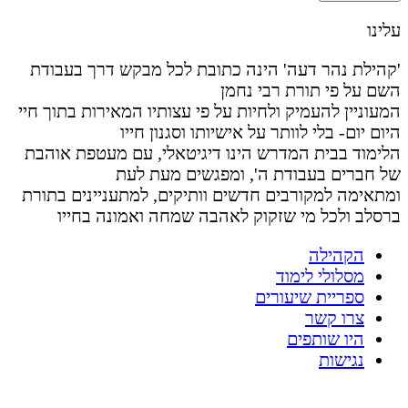
עלינו
'קהילת נהר דעה' הינה כתובת לכל מבקש דרך בעבודת
השם על פי תורת רבי נחמן
המעוניין להעמיק ולחיות על פי עצותיו המאירות בתוך חיי
היום יום- בלי לוותר על אישיותו וסגנון חייו
הלימוד בבית המדרש הינו דיגיטאלי, עם מעטפת אוהבת
של חברים בעבודת ה', ומפגשים מעת לעת
ומתאימה למקורבים חדשים וותיקים, למתעניינים בתורת
ברסלב ולכל מי שזקוק לאהבה שמחה ואמונה בחייו
הקהילה
מסלולי לימוד
ספריית שיעורים
צרו קשר
היו שותפים
נגישות