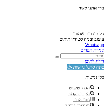
צרו אתנו קשר
058-4488148
nahardea148@gmail.com
כל הזכויות שמורות
עיצוב ובניה סטודיו תותים
Whatsapp
סגירת תפריט
דילוג לתוכן
פתח סרגל נגישות
כלי נגישות
הגדל טקסט
הקטן טקסט
גווני אפור
ניגודיות גבוהה