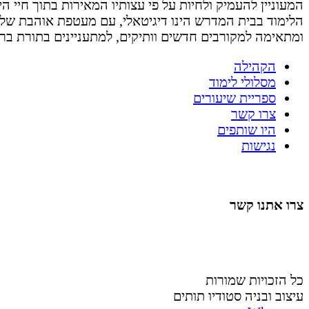
המעוניין להעמיק ולחיות על פי עצותיו המאירות בתוך חיי היום 
הלימוד בבית המדרש הינו דיגיטאלי, עם מעטפת אוהבת של
ומתאימה למקורבים חדשים וותיקים, למתעניינים בתורת בר
הקהילה
מסלולי לימוד
ספריית שיעורים
צרו קשר
היו שותפים
נגישות
צרו אתנו קשר
058-4488148
nahardea148@gmail.com
כל הזכויות שמורות
עיצוב ובניה סטודיו תותים