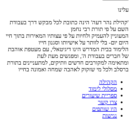
עלינו
'קהילת נהר דעה' הינה כתובת לכל מבקש דרך בעבודת
השם על פי תורת רבי נחמן
המעוניין להעמיק ולחיות על פי עצותיו המאירות בתוך חיי
היום יום- בלי לוותר על אישיותו וסגנון חייו
הלימוד בבית המדרש הינו דיגיטאלי, עם מעטפת אוהבת
של חברים בעבודת ה', ומפגשים מעת לעת
ומתאימה למקורבים חדשים וותיקים, למתעניינים בתורת
ברסלב ולכל מי שזקוק לאהבה שמחה ואמונה בחייו
הקהילה
מסלולי לימוד
ספריית שיעורים
צרו קשר
היו שותפים
נגישות