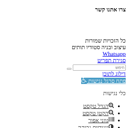
צרו אתנו קשר
058-4488148
nahardea148@gmail.com
כל הזכויות שמורות
עיצוב ובניה סטודיו תותים
Whatsapp
סגירת תפריט
דילוג לתוכן
פתח סרגל נגישות
כלי נגישות
הגדל טקסט
הקטן טקסט
גווני אפור
ניגודיות גבוהה