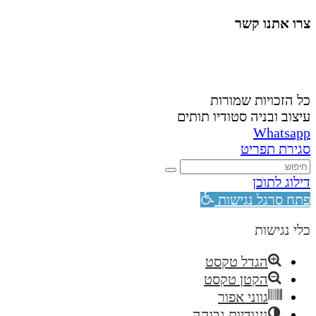
צרו אתנו קשר
058-4488148
nahardea148@gmail.com
כל הזכויות שמורות
עיצוב ובניה סטודיו תותים
Whatsapp
סגירת תפריט
דילוג לתוכן
פתח סרגל נגישות
כלי נגישות
הגדל טקסט
הקטן טקסט
גווני אפור
ניגודיות גבוהה