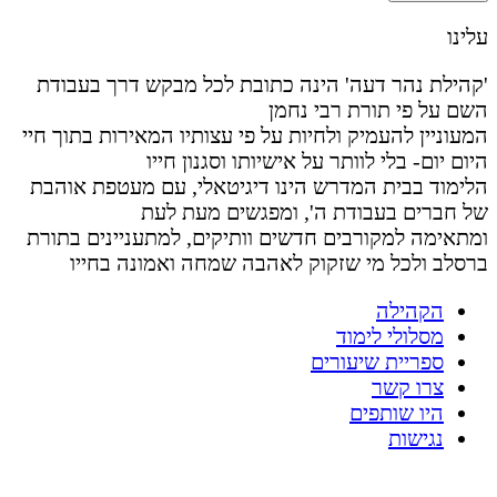
עלינו
'קהילת נהר דעה' הינה כתובת לכל מבקש דרך בעבודת
השם על פי תורת רבי נחמן
המעוניין להעמיק ולחיות על פי עצותיו המאירות בתוך חיי
היום יום- בלי לוותר על אישיותו וסגנון חייו
הלימוד בבית המדרש הינו דיגיטאלי, עם מעטפת אוהבת
של חברים בעבודת ה', ומפגשים מעת לעת
ומתאימה למקורבים חדשים וותיקים, למתעניינים בתורת
ברסלב ולכל מי שזקוק לאהבה שמחה ואמונה בחייו
הקהילה
מסלולי לימוד
ספריית שיעורים
צרו קשר
היו שותפים
נגישות