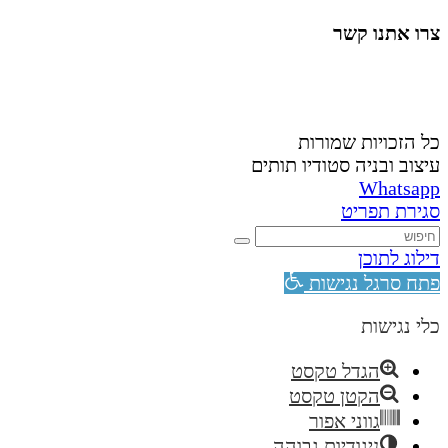
צרו אתנו קשר
058-4488148
nahardea148@gmail.com
כל הזכויות שמורות
עיצוב ובניה סטודיו תותים
Whatsapp
סגירת תפריט
דילוג לתוכן
פתח סרגל נגישות
כלי נגישות
הגדל טקסט
הקטן טקסט
גווני אפור
ניגודיות גבוהה