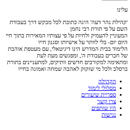
עלינו
'קהילת נהר דעה' הינה כתובת לכל מבקש דרך בעבודת
השם על פי תורת רבי נחמן
המעוניין להעמיק ולחיות על פי עצותיו המאירות בתוך חיי
היום יום- בלי לוותר על אישיותו וסגנון חייו
הלימוד בבית המדרש הינו דיגיטאלי, עם מעטפת אוהבת
של חברים בעבודת ה', ומפגשים מעת לעת
ומתאימה למקורבים חדשים וותיקים, למתעניינים בתורת
ברסלב ולכל מי שזקוק לאהבה שמחה ואמונה בחייו
הקהילה
מסלולי לימוד
ספריית שיעורים
צרו קשר
היו שותפים
נגישות