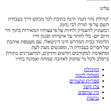
עלינו
'קהילת נהר דעה' הינה כתובת לכל מבקש דרך בעבודת
השם על פי תורת רבי נחמן
המעוניין להעמיק ולחיות על פי עצותיו המאירות בתוך חיי
היום יום- בלי לוותר על אישיותו וסגנון חייו
הלימוד בבית המדרש הינו דיגיטאלי, עם מעטפת אוהבת
של חברים בעבודת ה', ומפגשים מעת לעת
ומתאימה למקורבים חדשים וותיקים, למתעניינים בתורת
ברסלב ולכל מי שזקוק לאהבה שמחה ואמונה בחייו
הקהילה
מסלולי לימוד
ספריית שיעורים
צרו קשר
היו שותפים
נגישות