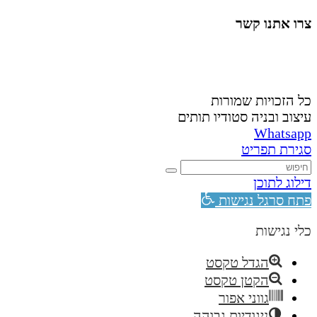
צרו אתנו קשר
058-4488148
nahardea148@gmail.com
כל הזכויות שמורות
עיצוב ובניה סטודיו תותים
Whatsapp
סגירת תפריט
דילוג לתוכן
פתח סרגל נגישות
כלי נגישות
הגדל טקסט
הקטן טקסט
גווני אפור
ניגודיות גבוהה