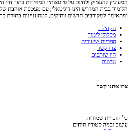
המעוניין להעמיק ולחיות על פי עצותיו המאירות בתוך חיי היום 
הלימוד בבית המדרש הינו דיגיטאלי, עם מעטפת אוהבת של
ומתאימה למקורבים חדשים וותיקים, למתעניינים בתורת בר
הקהילה
מסלולי לימוד
ספריית שיעורים
צרו קשר
היו שותפים
נגישות
צרו אתנו קשר
058-4488148
nahardea148@gmail.com
כל הזכויות שמורות
עיצוב ובניה סטודיו תותים