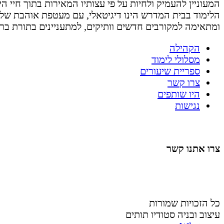
המעוניין להעמיק ולחיות על פי עצותיו המאירות בתוך חיי היום 
הלימוד בבית המדרש הינו דיגיטאלי, עם מעטפת אוהבת של
ומתאימה למקורבים חדשים וותיקים, למתעניינים בתורת בר
הקהילה
מסלולי לימוד
ספריית שיעורים
צרו קשר
היו שותפים
נגישות
צרו אתנו קשר
058-4488148
nahardea148@gmail.com
כל הזכויות שמורות
עיצוב ובניה סטודיו תותים