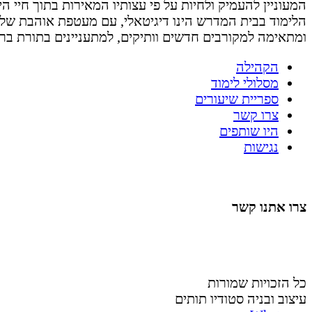
המעוניין להעמיק ולחיות על פי עצותיו המאירות בתוך חיי היום 
הלימוד בבית המדרש הינו דיגיטאלי, עם מעטפת אוהבת של
ומתאימה למקורבים חדשים וותיקים, למתעניינים בתורת בר
הקהילה
מסלולי לימוד
ספריית שיעורים
צרו קשר
היו שותפים
נגישות
צרו אתנו קשר
058-4488148
nahardea148@gmail.com
כל הזכויות שמורות
עיצוב ובניה סטודיו תותים