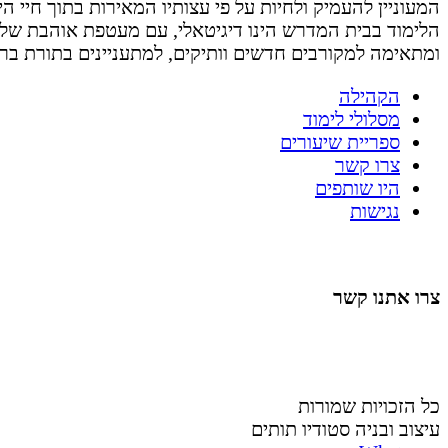
המעוניין להעמיק ולחיות על פי עצותיו המאירות בתוך חיי היום 
הלימוד בבית המדרש הינו דיגיטאלי, עם מעטפת אוהבת של
ומתאימה למקורבים חדשים וותיקים, למתעניינים בתורת בר
הקהילה
מסלולי לימוד
ספריית שיעורים
צרו קשר
היו שותפים
נגישות
צרו אתנו קשר
058-4488148
nahardea148@gmail.com
כל הזכויות שמורות
עיצוב ובניה סטודיו תותים