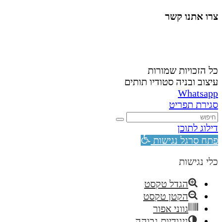
צרו אתנו קשר
058-4488148
nahardea148@gmail.com
כל הזכויות שמורות
עיצוב ובניה סטודיו תותים
Whatsapp
סגירת תפריט
דילוג לתוכן
פתח סרגל נגישות
כלי נגישות
הגדל טקסט
הקטן טקסט
גווני אפור
ניגודיות גבוהה