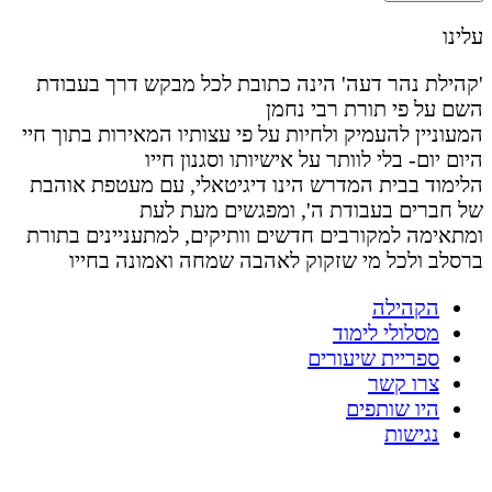
עלינו
'קהילת נהר דעה' הינה כתובת לכל מבקש דרך בעבודת
השם על פי תורת רבי נחמן
המעוניין להעמיק ולחיות על פי עצותיו המאירות בתוך חיי
היום יום- בלי לוותר על אישיותו וסגנון חייו
הלימוד בבית המדרש הינו דיגיטאלי, עם מעטפת אוהבת
של חברים בעבודת ה', ומפגשים מעת לעת
ומתאימה למקורבים חדשים וותיקים, למתעניינים בתורת
ברסלב ולכל מי שזקוק לאהבה שמחה ואמונה בחייו
הקהילה
מסלולי לימוד
ספריית שיעורים
צרו קשר
היו שותפים
נגישות