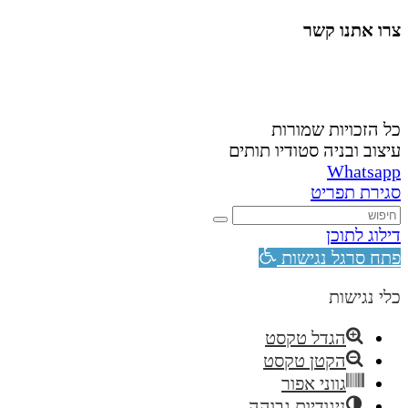
צרו אתנו קשר
058-4488148
nahardea148@gmail.com
כל הזכויות שמורות
עיצוב ובניה סטודיו תותים
Whatsapp
סגירת תפריט
דילוג לתוכן
פתח סרגל נגישות
כלי נגישות
הגדל טקסט
הקטן טקסט
גווני אפור
ניגודיות גבוהה