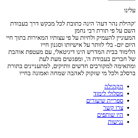
עלינו
'קהילת נהר דעה' הינה כתובת לכל מבקש דרך בעבודת
השם על פי תורת רבי נחמן
המעוניין להעמיק ולחיות על פי עצותיו המאירות בתוך חיי
היום יום- בלי לוותר על אישיותו וסגנון חייו
הלימוד בבית המדרש הינו דיגיטאלי, עם מעטפת אוהבת
של חברים בעבודת ה', ומפגשים מעת לעת
ומתאימה למקורבים חדשים וותיקים, למתעניינים בתורת
ברסלב ולכל מי שזקוק לאהבה שמחה ואמונה בחייו
הקהילה
מסלולי לימוד
ספריית שיעורים
צרו קשר
היו שותפים
נגישות