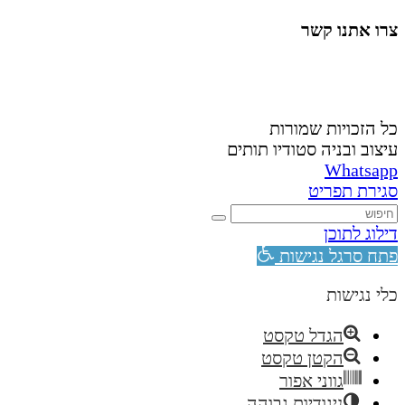
צרו אתנו קשר
058-4488148
nahardea148@gmail.com
כל הזכויות שמורות
עיצוב ובניה סטודיו תותים
Whatsapp
סגירת תפריט
דילוג לתוכן
פתח סרגל נגישות
כלי נגישות
הגדל טקסט
הקטן טקסט
גווני אפור
ניגודיות גבוהה