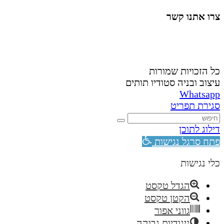
צרו אתנו קשר
058-4488148
nahardea148@gmail.com
כל הזכויות שמורות
עיצוב ובניה סטודיו תותים
Whatsapp
סגירת תפריט
דילוג לתוכן
פתח סרגל נגישות
כלי נגישות
הגדל טקסט
הקטן טקסט
גווני אפור
ניגודיות גבוהה