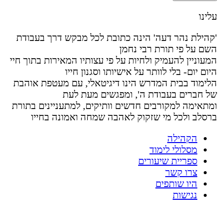
עלינו
'קהילת נהר דעה' הינה כתובת לכל מבקש דרך בעבודת
השם על פי תורת רבי נחמן
המעוניין להעמיק ולחיות על פי עצותיו המאירות בתוך חיי
היום יום- בלי לוותר על אישיותו וסגנון חייו
הלימוד בבית המדרש הינו דיגיטאלי, עם מעטפת אוהבת
של חברים בעבודת ה', ומפגשים מעת לעת
ומתאימה למקורבים חדשים וותיקים, למתעניינים בתורת
ברסלב ולכל מי שזקוק לאהבה שמחה ואמונה בחייו
הקהילה
מסלולי לימוד
ספריית שיעורים
צרו קשר
היו שותפים
נגישות