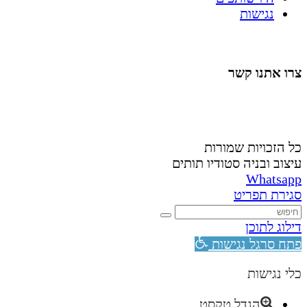
נגישות
צרו אתנו קשר
058-4488148
nahardea148@gmail.com
כל הזכויות שמורות
עיצוב ובניה סטודיו תותים
Whatsapp
סגירת תפריט
דילוג לתוכן
פתח סרגל נגישות
כלי נגישות
הגדל טקסט