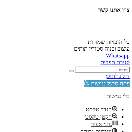
צרו אתנו קשר
058-4488148
nahardea148@gmail.com
כל הזכויות שמורות
עיצוב ובניה סטודיו תותים
Whatsapp
סגירת תפריט
דילוג לתוכן
פתח סרגל נגישות
כלי נגישות
הגדל טקסט
הקטן טקסט
גווני אפור
ניגודיות גבוהה