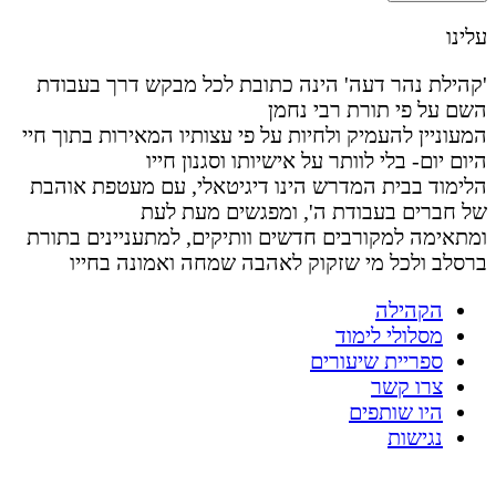
עלינו
'קהילת נהר דעה' הינה כתובת לכל מבקש דרך בעבודת
השם על פי תורת רבי נחמן
המעוניין להעמיק ולחיות על פי עצותיו המאירות בתוך חיי
היום יום- בלי לוותר על אישיותו וסגנון חייו
הלימוד בבית המדרש הינו דיגיטאלי, עם מעטפת אוהבת
של חברים בעבודת ה', ומפגשים מעת לעת
ומתאימה למקורבים חדשים וותיקים, למתעניינים בתורת
ברסלב ולכל מי שזקוק לאהבה שמחה ואמונה בחייו
הקהילה
מסלולי לימוד
ספריית שיעורים
צרו קשר
היו שותפים
נגישות