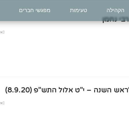
הקהילה
טעימות
מפגשי חברים
בי נחמן
אי
 השנה – י"ט אלול התש"פ (8.9.20)
אי