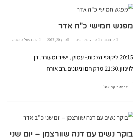
מפגש חמישי כ"ה אדר
אין תגובות
אירועים קרובים
מרץ 20, 2017
הרב נפתלי פומברג
20:15 ליקוטי הלכות- עמוק, ישיר ומעורר. דן
לוינזון.21:30 מרק חם וניגונים..רב אורח
להמשך קריאה
בוקר נשים עם דנה שוורצמן – יום שני