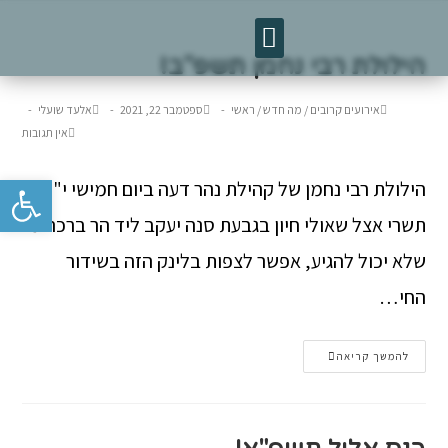
טיסות לאומן
מפגשי חברים
הילולת רבי נחמן תשפ"ב!
אירועים קרובים
/
מה חדש
/
ראשי
ספטמבר 22, 2021
אלעד שועלי
אין תגובות
פתח סרגל נגישות
הילולת רבי נחמן של קהילת נהר דעה ביום חמישי י"ז
תשרי אצל שאולי חיון בגבעת סנה יעקב ליד הר ברכה מי
שלא יכול להגיע, אפשר לצפות בלינק הזה בשידור
החי…
להמשך קריאה