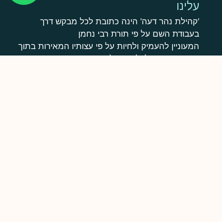
עלינו
'קהילת נהר דעה' הינה כתובת לכל מבקש דרך
בעבודת השם על פי תורת רבי נחמן
המעוניין להעמיק ולחיות על פי עצותיו המאירות בתוך
חיי היום יום- בלי לוותר על אישיותו וסגנון חייו
הלימוד בבית המדרש הינו דיגיטאלי, עם מעטפת
אוהבת של חברים בעבודת ה', ומפגשים מעת לעת
ומתאימה למקורבים חדשים וותיקים, למתעניינים
בתורת ברסלב ולכל מי שזקוק לאהבה שמחה ואמונה
בחייו
הקהילה
מסלולי לימוד
ספריית שיעורים
צרו קשר
היו שותפים