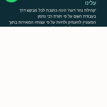
עלינו
'קהילת נהר דעה' הינה כתובת לכל מבקש דרך
בעבודת השם על פי תורת רבי נחמן
המעוניין להעמיק ולחיות על פי עצותיו המאירות בתוך
חיי היום יום- בלי לוותר על אישיותו וסגנון חייו
הלימוד בבית המדרש הינו דיגיטאלי, עם מעטפת
אוהבת של חברים בעבודת ה', ומפגשים מעת לעת
ומתאימה למקורבים חדשים וותיקים, למתעניינים
בתורת ברסלב ולכל מי שזקוק לאהבה שמחה ואמונה
בחייו
הקהילה
מסלולי לימוד
ספריית שיעורים
צרו קשר
היו שותפים