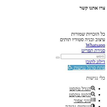
צרו אתנו קשר
058-4488148
nahardea148@gmail.com
כל הזכויות שמורות
עיצוב ובניה סטודיו תותים
Whatsapp
סגירת תפריט
דילוג לתוכן
פתח סרגל נגישות
כלי נגישות
הגדל טקסט
הקטן טקסט
גווני אפור
ניגודיות גבוהה