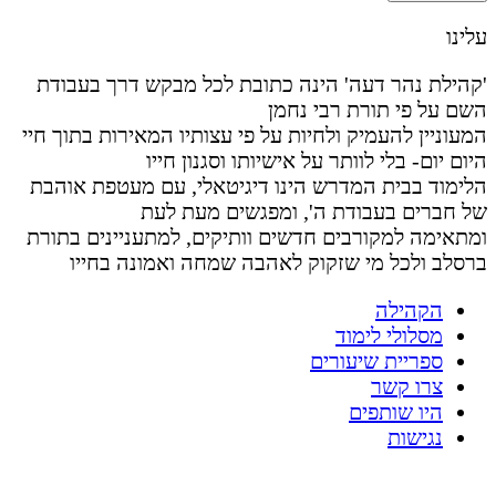
עלינו
'קהילת נהר דעה' הינה כתובת לכל מבקש דרך בעבודת
השם על פי תורת רבי נחמן
המעוניין להעמיק ולחיות על פי עצותיו המאירות בתוך חיי
היום יום- בלי לוותר על אישיותו וסגנון חייו
הלימוד בבית המדרש הינו דיגיטאלי, עם מעטפת אוהבת
של חברים בעבודת ה', ומפגשים מעת לעת
ומתאימה למקורבים חדשים וותיקים, למתעניינים בתורת
ברסלב ולכל מי שזקוק לאהבה שמחה ואמונה בחייו
הקהילה
מסלולי לימוד
ספריית שיעורים
צרו קשר
היו שותפים
נגישות