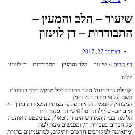
שיעור – הלב והמעין –
התבודדות – דן לוינזון
דצמבר 27, 2017
דף הבית
»
שיעור – הלב והמעין – התבודדות – דן לוינזון
עלינו
'קהילת נהר דעה' הינה כתובת לכל מבקש דרך בעבודת
השם על פי תורת רבי נחמן
המעוניין להעמיק ולחיות על פי עצותיו המאירות בתוך חיי
היום יום- בלי לוותר על אישיותו וסגנון חייו
הלימוד בבית המדרש הינו דיגיטאלי, עם מעטפת אוהבת
של חברים בעבודת ה', ומפגשים מעת לעת
ומתאימה למקורבים חדשים וותיקים, למתעניינים בתורת