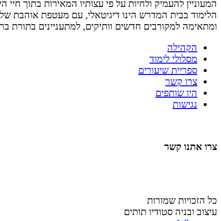
המעוניין להעמיק ולחיות על פי עצותיו המאירות בתוך חיי היום 
הלימוד בבית המדרש הינו דיגיטאלי, עם מעטפת אוהבת של
ומתאימה למקורבים חדשים וותיקים, למתעניינים בתורת בר
הקהילה
מסלולי לימוד
ספריית שיעורים
צרו קשר
היו שותפים
נגישות
צרו אתנו קשר
058-4488148
nahardea148@gmail.com
כל הזכויות שמורות
עיצוב ובניה סטודיו תותים