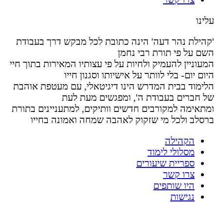
עלינו
'קהילת נהר דעה' הינה כתובת לכל מבקש דרך בעבודת
השם על פי תורת רבי נחמן
המעוניין להעמיק ולחיות על פי עצותיו המאירות בתוך חיי
היום יום- בלי לוותר על אישיותו וסגנון חייו
הלימוד בבית המדרש הינו דיגיטאלי, עם מעטפת אוהבת
של חברים בעבודת ה', ומפגשים מעת לעת
ומתאימה למקורבים חדשים וותיקים, למתעניינים בתורת
ברסלב ולכל מי שזקוק לאהבה שמחה ואמונה בחייו
הקהילה
מסלולי לימוד
ספריית שיעורים
צרו קשר
היו שותפים
נגישות