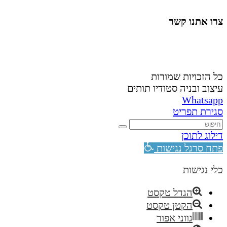
צרו אתנו קשר
058-4488148
nahardea148@gmail.com
כל הזכויות שמורות
עיצוב ובניה סטודיו תותים
Whatsapp
סגירת תפריט
דילוג לתוכן
פתח סרגל נגישות
כלי נגישות
הגדל טקסט
הקטן טקסט
גווני אפור